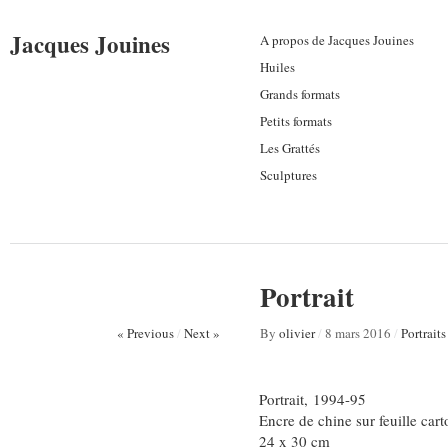
Jacques Jouines
A propos de Jacques Jouines
Huiles
Grands formats
Petits formats
Les Grattés
Sculptures
Portrait
« Previous
/
Next »
By
olivier
/
8 mars 2016
/
Portraits
Portrait, 1994-95
Encre de chine sur feuille car
24 x 30 cm